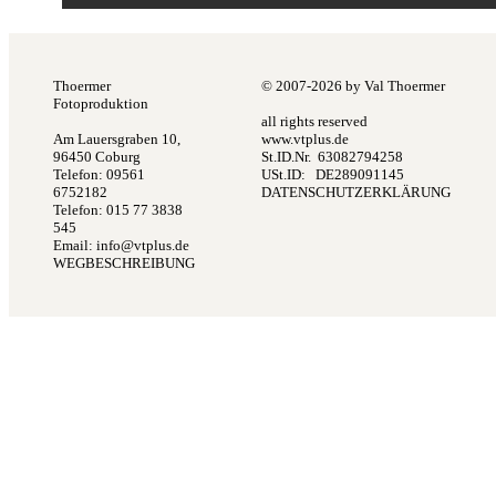
Thoermer
© 2007-2026 by Val Thoermer
Fotoproduktion
all rights reserved
Am Lauersgraben 10,
www.vtplus.de
96450 Coburg
St.ID.Nr. 63082794258
Telefon: 09561
USt.ID: DE289091145
6752182
DATENSCHUTZERKLÄRUNG
Telefon: 015 77 3838
545
Email:
info@vtplus.de
WEGBESCHREIBUNG